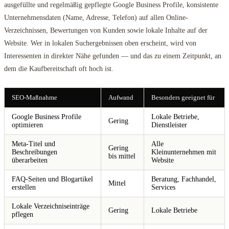
ausgefüllte und regelmäßig gepflegte Google Business Profile, konsistente
Unternehmensdaten (Name, Adresse, Telefon) auf allen Online-
Verzeichnissen, Bewertungen von Kunden sowie lokale Inhalte auf der
Website. Wer in lokalen Suchergebnissen oben erscheint, wird von
Interessenten in direkter Nähe gefunden — und das zu einem Zeitpunkt, an
dem die Kaufbereitschaft oft hoch ist.
SEO-Maßnahme
Aufwand
Besonders geeignet für
Google Business Profile
Lokale Betriebe,
Gering
optimieren
Dienstleister
Meta-Titel und
Alle
Gering
Beschreibungen
Kleinunternehmen mit
bis mittel
überarbeiten
Website
FAQ-Seiten und Blogartikel
Beratung, Fachhandel,
Mittel
erstellen
Services
Lokale Verzeichniseinträge
Gering
Lokale Betriebe
pflegen