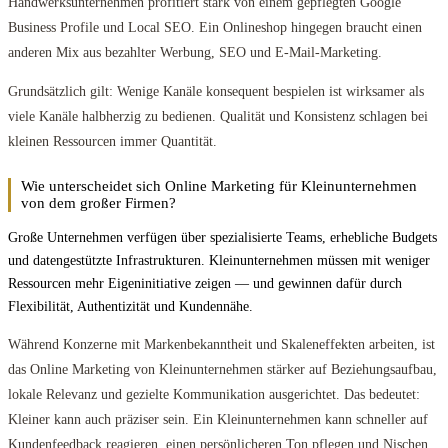
Handwerksunternehmen profitiert stark von einem gepflegten Google
Business Profile und Local SEO. Ein Onlineshop hingegen braucht einen
anderen Mix aus bezahlter Werbung, SEO und E-Mail-Marketing.
Grundsätzlich gilt: Wenige Kanäle konsequent bespielen ist wirksamer als
viele Kanäle halbherzig zu bedienen. Qualität und Konsistenz schlagen bei
kleinen Ressourcen immer Quantität.
Wie unterscheidet sich Online Marketing für Kleinunternehmen
von dem großer Firmen?
Große Unternehmen verfügen über spezialisierte Teams, erhebliche Budgets
und datengestützte Infrastrukturen. Kleinunternehmen müssen mit weniger
Ressourcen mehr Eigeninitiative zeigen — und gewinnen dafür durch
Flexibilität, Authentizität und Kundennähe.
Während Konzerne mit Markenbekanntheit und Skaleneffekten arbeiten, ist
das Online Marketing von Kleinunternehmen stärker auf Beziehungsaufbau,
lokale Relevanz und gezielte Kommunikation ausgerichtet. Das bedeutet:
Kleiner kann auch präziser sein. Ein Kleinunternehmen kann schneller auf
Kundenfeedback reagieren, einen persönlicheren Ton pflegen und Nischen