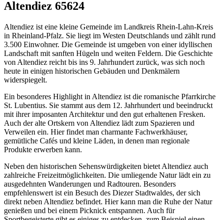
Altendiez 65624
Altendiez ist eine kleine Gemeinde im Landkreis Rhein-Lahn-Kreis
in Rheinland-Pfalz. Sie liegt im Westen Deutschlands und zählt rund
3.500 Einwohner. Die Gemeinde ist umgeben von einer idyllischen
Landschaft mit sanften Hügeln und weiten Feldern. Die Geschichte
von Altendiez reicht bis ins 9. Jahrhundert zurück, was sich noch
heute in einigen historischen Gebäuden und Denkmälern
widerspiegelt.
Ein besonderes Highlight in Altendiez ist die romanische Pfarrkirche
St. Lubentius. Sie stammt aus dem 12. Jahrhundert und beeindruckt
mit ihrer imposanten Architektur und den gut erhaltenen Fresken.
Auch der alte Ortskern von Altendiez lädt zum Spazieren und
Verweilen ein. Hier findet man charmante Fachwerkhäuser,
gemütliche Cafés und kleine Läden, in denen man regionale
Produkte erwerben kann.
Neben den historischen Sehenswürdigkeiten bietet Altendiez auch
zahlreiche Freizeitmöglichkeiten. Die umliegende Natur lädt ein zu
ausgedehnten Wanderungen und Radtouren. Besonders
empfehlenswert ist ein Besuch des Diezer Stadtwaldes, der sich
direkt neben Altendiez befindet. Hier kann man die Ruhe der Natur
genießen und bei einem Picknick entspannen. Auch für
Sportbegeisterte gibt es einiges zu entdecken, zum Beispiel einen