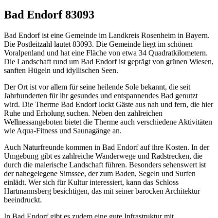
Bad Endorf 83093
Bad Endorf ist eine Gemeinde im Landkreis Rosenheim in Bayern.
Die Postleitzahl lautet 83093. Die Gemeinde liegt im schönen
Voralpenland und hat eine Fläche von etwa 34 Quadratkilometern.
Die Landschaft rund um Bad Endorf ist geprägt von grünen Wiesen,
sanften Hügeln und idyllischen Seen.
Der Ort ist vor allem für seine heilende Sole bekannt, die seit
Jahrhunderten für ihr gesundes und entspannendes Bad genutzt
wird. Die Therme Bad Endorf lockt Gäste aus nah und fern, die hier
Ruhe und Erholung suchen. Neben den zahlreichen
Wellnessangeboten bietet die Therme auch verschiedene Aktivitäten
wie Aqua-Fitness und Saunagänge an.
Auch Naturfreunde kommen in Bad Endorf auf ihre Kosten. In der
Umgebung gibt es zahlreiche Wanderwege und Radstrecken, die
durch die malerische Landschaft führen. Besonders sehenswert ist
der nahegelegene Simssee, der zum Baden, Segeln und Surfen
einlädt. Wer sich für Kultur interessiert, kann das Schloss
Hartmannsberg besichtigen, das mit seiner barocken Architektur
beeindruckt.
In Bad Endorf gibt es zudem eine gute Infrastruktur mit