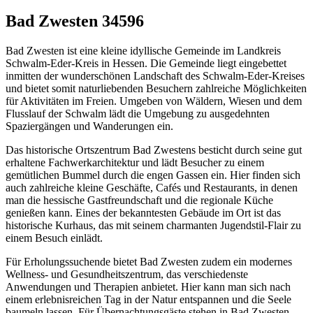
Bad Zwesten 34596
Bad Zwesten ist eine kleine idyllische Gemeinde im Landkreis
Schwalm-Eder-Kreis in Hessen. Die Gemeinde liegt eingebettet
inmitten der wunderschönen Landschaft des Schwalm-Eder-Kreises
und bietet somit naturliebenden Besuchern zahlreiche Möglichkeiten
für Aktivitäten im Freien. Umgeben von Wäldern, Wiesen und dem
Flusslauf der Schwalm lädt die Umgebung zu ausgedehnten
Spaziergängen und Wanderungen ein.
Das historische Ortszentrum Bad Zwestens besticht durch seine gut
erhaltene Fachwerkarchitektur und lädt Besucher zu einem
gemütlichen Bummel durch die engen Gassen ein. Hier finden sich
auch zahlreiche kleine Geschäfte, Cafés und Restaurants, in denen
man die hessische Gastfreundschaft und die regionale Küche
genießen kann. Eines der bekanntesten Gebäude im Ort ist das
historische Kurhaus, das mit seinem charmanten Jugendstil-Flair zu
einem Besuch einlädt.
Für Erholungssuchende bietet Bad Zwesten zudem ein modernes
Wellness- und Gesundheitszentrum, das verschiedenste
Anwendungen und Therapien anbietet. Hier kann man sich nach
einem erlebnisreichen Tag in der Natur entspannen und die Seele
baumeln lassen. Für Übernachtungsgäste stehen in Bad Zwesten