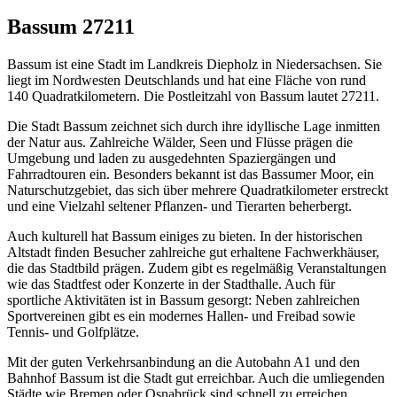
Bassum 27211
Bassum ist eine Stadt im Landkreis Diepholz in Niedersachsen. Sie
liegt im Nordwesten Deutschlands und hat eine Fläche von rund
140 Quadratkilometern. Die Postleitzahl von Bassum lautet 27211.
Die Stadt Bassum zeichnet sich durch ihre idyllische Lage inmitten
der Natur aus. Zahlreiche Wälder, Seen und Flüsse prägen die
Umgebung und laden zu ausgedehnten Spaziergängen und
Fahrradtouren ein. Besonders bekannt ist das Bassumer Moor, ein
Naturschutzgebiet, das sich über mehrere Quadratkilometer erstreckt
und eine Vielzahl seltener Pflanzen- und Tierarten beherbergt.
Auch kulturell hat Bassum einiges zu bieten. In der historischen
Altstadt finden Besucher zahlreiche gut erhaltene Fachwerkhäuser,
die das Stadtbild prägen. Zudem gibt es regelmäßig Veranstaltungen
wie das Stadtfest oder Konzerte in der Stadthalle. Auch für
sportliche Aktivitäten ist in Bassum gesorgt: Neben zahlreichen
Sportvereinen gibt es ein modernes Hallen- und Freibad sowie
Tennis- und Golfplätze.
Mit der guten Verkehrsanbindung an die Autobahn A1 und den
Bahnhof Bassum ist die Stadt gut erreichbar. Auch die umliegenden
Städte wie Bremen oder Osnabrück sind schnell zu erreichen.