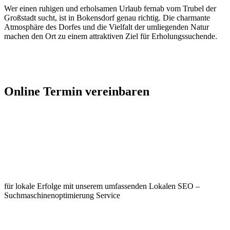
Wer einen ruhigen und erholsamen Urlaub fernab vom Trubel der
Großstadt sucht, ist in Bokensdorf genau richtig. Die charmante
Atmosphäre des Dorfes und die Vielfalt der umliegenden Natur
machen den Ort zu einem attraktiven Ziel für Erholungssuchende.
Jetzt Kontakt aufnehmen
Online Termin vereinbaren
Jetzt anfragen
Optimieren Sie Ihr Unternehmen in
Bokensdorf
für lokale Erfolge mit unserem umfassenden Lokalen SEO –
Suchmaschinenoptimierung Service
Jetzt anfragen