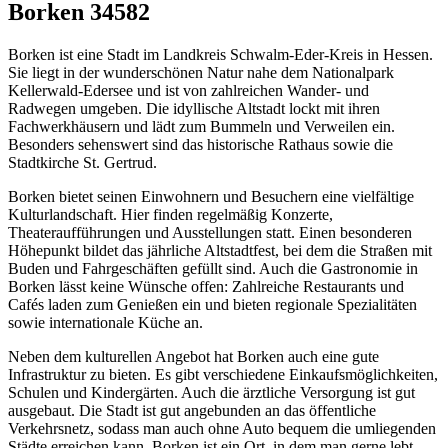
Borken 34582
Borken ist eine Stadt im Landkreis Schwalm-Eder-Kreis in Hessen.
Sie liegt in der wunderschönen Natur nahe dem Nationalpark
Kellerwald-Edersee und ist von zahlreichen Wander- und
Radwegen umgeben. Die idyllische Altstadt lockt mit ihren
Fachwerkhäusern und lädt zum Bummeln und Verweilen ein.
Besonders sehenswert sind das historische Rathaus sowie die
Stadtkirche St. Gertrud.
Borken bietet seinen Einwohnern und Besuchern eine vielfältige
Kulturlandschaft. Hier finden regelmäßig Konzerte,
Theateraufführungen und Ausstellungen statt. Einen besonderen
Höhepunkt bildet das jährliche Altstadtfest, bei dem die Straßen mit
Buden und Fahrgeschäften gefüllt sind. Auch die Gastronomie in
Borken lässt keine Wünsche offen: Zahlreiche Restaurants und
Cafés laden zum Genießen ein und bieten regionale Spezialitäten
sowie internationale Küche an.
Neben dem kulturellen Angebot hat Borken auch eine gute
Infrastruktur zu bieten. Es gibt verschiedene Einkaufsmöglichkeiten,
Schulen und Kindergärten. Auch die ärztliche Versorgung ist gut
ausgebaut. Die Stadt ist gut angebunden an das öffentliche
Verkehrsnetz, sodass man auch ohne Auto bequem die umliegenden
Städte erreichen kann. Borken ist ein Ort, in dem man gerne lebt