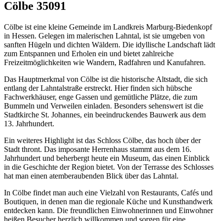
Cölbe 35091
Cölbe ist eine kleine Gemeinde im Landkreis Marburg-Biedenkopf
in Hessen. Gelegen im malerischen Lahntal, ist sie umgeben von
sanften Hügeln und dichten Wäldern. Die idyllische Landschaft lädt
zum Entspannen und Erholen ein und bietet zahlreiche
Freizeitmöglichkeiten wie Wandern, Radfahren und Kanufahren.
Das Hauptmerkmal von Cölbe ist die historische Altstadt, die sich
entlang der Lahntalstraße erstreckt. Hier finden sich hübsche
Fachwerkhäuser, enge Gassen und gemütliche Plätze, die zum
Bummeln und Verweilen einladen. Besonders sehenswert ist die
Stadtkirche St. Johannes, ein beeindruckendes Bauwerk aus dem
13. Jahrhundert.
Ein weiteres Highlight ist das Schloss Cölbe, das hoch über der
Stadt thront. Das imposante Herrenhaus stammt aus dem 16.
Jahrhundert und beherbergt heute ein Museum, das einen Einblick
in die Geschichte der Region bietet. Von der Terrasse des Schlosses
hat man einen atemberaubenden Blick über das Lahntal.
In Cölbe findet man auch eine Vielzahl von Restaurants, Cafés und
Boutiquen, in denen man die regionale Küche und Kunsthandwerk
entdecken kann. Die freundlichen Einwohnerinnen und Einwohner
heißen Besucher herzlich willkommen und sorgen für eine