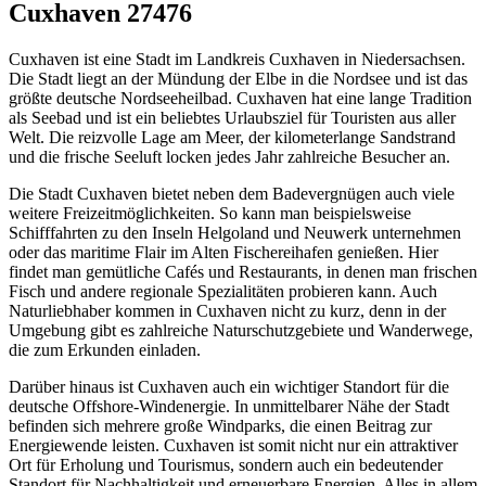
Cuxhaven 27476
Cuxhaven ist eine Stadt im Landkreis Cuxhaven in Niedersachsen.
Die Stadt liegt an der Mündung der Elbe in die Nordsee und ist das
größte deutsche Nordseeheilbad. Cuxhaven hat eine lange Tradition
als Seebad und ist ein beliebtes Urlaubsziel für Touristen aus aller
Welt. Die reizvolle Lage am Meer, der kilometerlange Sandstrand
und die frische Seeluft locken jedes Jahr zahlreiche Besucher an.
Die Stadt Cuxhaven bietet neben dem Badevergnügen auch viele
weitere Freizeitmöglichkeiten. So kann man beispielsweise
Schifffahrten zu den Inseln Helgoland und Neuwerk unternehmen
oder das maritime Flair im Alten Fischereihafen genießen. Hier
findet man gemütliche Cafés und Restaurants, in denen man frischen
Fisch und andere regionale Spezialitäten probieren kann. Auch
Naturliebhaber kommen in Cuxhaven nicht zu kurz, denn in der
Umgebung gibt es zahlreiche Naturschutzgebiete und Wanderwege,
die zum Erkunden einladen.
Darüber hinaus ist Cuxhaven auch ein wichtiger Standort für die
deutsche Offshore-Windenergie. In unmittelbarer Nähe der Stadt
befinden sich mehrere große Windparks, die einen Beitrag zur
Energiewende leisten. Cuxhaven ist somit nicht nur ein attraktiver
Ort für Erholung und Tourismus, sondern auch ein bedeutender
Standort für Nachhaltigkeit und erneuerbare Energien. Alles in allem