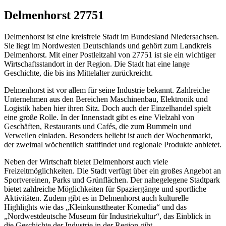
Delmenhorst 27751
Delmenhorst ist eine kreisfreie Stadt im Bundesland Niedersachsen.
Sie liegt im Nordwesten Deutschlands und gehört zum Landkreis
Delmenhorst. Mit einer Postleitzahl von 27751 ist sie ein wichtiger
Wirtschaftsstandort in der Region. Die Stadt hat eine lange
Geschichte, die bis ins Mittelalter zurückreicht.
Delmenhorst ist vor allem für seine Industrie bekannt. Zahlreiche
Unternehmen aus den Bereichen Maschinenbau, Elektronik und
Logistik haben hier ihren Sitz. Doch auch der Einzelhandel spielt
eine große Rolle. In der Innenstadt gibt es eine Vielzahl von
Geschäften, Restaurants und Cafés, die zum Bummeln und
Verweilen einladen. Besonders beliebt ist auch der Wochenmarkt,
der zweimal wöchentlich stattfindet und regionale Produkte anbietet.
Neben der Wirtschaft bietet Delmenhorst auch viele
Freizeitmöglichkeiten. Die Stadt verfügt über ein großes Angebot an
Sportvereinen, Parks und Grünflächen. Der nahegelegene Stadtpark
bietet zahlreiche Möglichkeiten für Spaziergänge und sportliche
Aktivitäten. Zudem gibt es in Delmenhorst auch kulturelle
Highlights wie das „Kleinkunsttheater Komedia“ und das
„Nordwestdeutsche Museum für Industriekultur“, das Einblick in
die Geschichte der Industrie in der Region gibt.