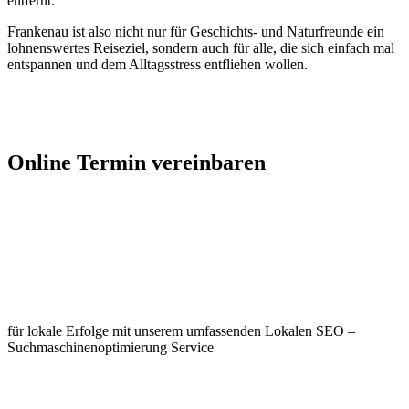
entfernt.
Frankenau ist also nicht nur für Geschichts- und Naturfreunde ein
lohnenswertes Reiseziel, sondern auch für alle, die sich einfach mal
entspannen und dem Alltagsstress entfliehen wollen.
Jetzt Kontakt aufnehmen
Online Termin vereinbaren
Jetzt anfragen
Optimieren Sie Ihr Unternehmen in
Frankenau
für lokale Erfolge mit unserem umfassenden Lokalen SEO –
Suchmaschinenoptimierung Service
Jetzt anfragen