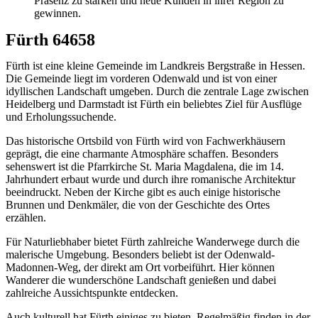
Präsenz zu stärken und neue Kunden in ihrer Region zu
gewinnen.
Fürth 64658
Fürth ist eine kleine Gemeinde im Landkreis Bergstraße in Hessen.
Die Gemeinde liegt im vorderen Odenwald und ist von einer
idyllischen Landschaft umgeben. Durch die zentrale Lage zwischen
Heidelberg und Darmstadt ist Fürth ein beliebtes Ziel für Ausflüge
und Erholungssuchende.
Das historische Ortsbild von Fürth wird von Fachwerkhäusern
geprägt, die eine charmante Atmosphäre schaffen. Besonders
sehenswert ist die Pfarrkirche St. Maria Magdalena, die im 14.
Jahrhundert erbaut wurde und durch ihre romanische Architektur
beeindruckt. Neben der Kirche gibt es auch einige historische
Brunnen und Denkmäler, die von der Geschichte des Ortes
erzählen.
Für Naturliebhaber bietet Fürth zahlreiche Wanderwege durch die
malerische Umgebung. Besonders beliebt ist der Odenwald-
Madonnen-Weg, der direkt am Ort vorbeiführt. Hier können
Wanderer die wunderschöne Landschaft genießen und dabei
zahlreiche Aussichtspunkte entdecken.
Auch kulturell hat Fürth einiges zu bieten. Regelmäßig finden in der