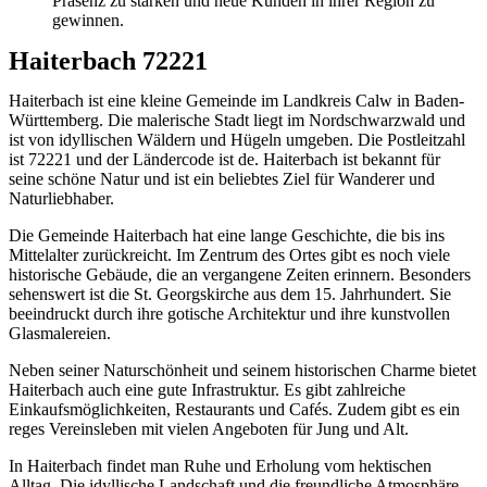
Präsenz zu stärken und neue Kunden in ihrer Region zu
gewinnen.
Haiterbach 72221
Haiterbach ist eine kleine Gemeinde im Landkreis Calw in Baden-
Württemberg. Die malerische Stadt liegt im Nordschwarzwald und
ist von idyllischen Wäldern und Hügeln umgeben. Die Postleitzahl
ist 72221 und der Ländercode ist de. Haiterbach ist bekannt für
seine schöne Natur und ist ein beliebtes Ziel für Wanderer und
Naturliebhaber.
Die Gemeinde Haiterbach hat eine lange Geschichte, die bis ins
Mittelalter zurückreicht. Im Zentrum des Ortes gibt es noch viele
historische Gebäude, die an vergangene Zeiten erinnern. Besonders
sehenswert ist die St. Georgskirche aus dem 15. Jahrhundert. Sie
beeindruckt durch ihre gotische Architektur und ihre kunstvollen
Glasmalereien.
Neben seiner Naturschönheit und seinem historischen Charme bietet
Haiterbach auch eine gute Infrastruktur. Es gibt zahlreiche
Einkaufsmöglichkeiten, Restaurants und Cafés. Zudem gibt es ein
reges Vereinsleben mit vielen Angeboten für Jung und Alt.
In Haiterbach findet man Ruhe und Erholung vom hektischen
Alltag. Die idyllische Landschaft und die freundliche Atmosphäre