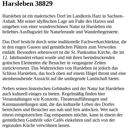
Harsleben 38829
Harsleben ist ein malerisches Dorf im Landkreis Harz in Sachsen-
Anhalt. Mit seiner idyllischen Lage am Fuße des Harzes und
umgeben von einer wunderschönen Natur ist Harsleben ein
beliebtes Ausflugsziel für Naturfreunde und Wanderbegeisterte.
Das Dorf besticht durch seine traditionelle Fachwerkarchitektur, die
in den engen Gassen und gemütlichen Plätzen zum Verweilen
einlädt. Besonders sehenswert ist die St. Pankratius Kirche, die im
12. Jahrhundert erbaut wurde und mit ihren beeindruckenden
gotischen Elementen die Besucher in vergangene Zeiten
zurückversetzt. Das Wahrzeichen von Harsleben ist jedoch das
Schloss Harsleben, das hoch oben auf einem Hügel thront und eine
atemberaubende Aussicht auf die umliegende Landschaft bietet.
Neben seinen historischen Gebäuden und der Natur hat Harsleben
auch kulturell einiges zu bieten. Regelmäßig finden hier
Veranstaltungen wie Konzerte, Theateraufführungen und
Kunstausstellungen statt, die das kulturelle Leben des Dorfes
bereichern und Besucher aus nah und fern anlocken. Wer nach
einem ereignisreichen Tag entspannen möchte, kann in einem der
gemütlichen Gasthöfe oder Cafés einkehren und sich von der
regionalen Küche verwöhnen lassen.