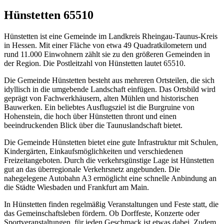
Hünstetten 65510
Hünstetten ist eine Gemeinde im Landkreis Rheingau-Taunus-Kreis
in Hessen. Mit einer Fläche von etwa 49 Quadratkilometern und
rund 11.000 Einwohnern zählt sie zu den größeren Gemeinden in
der Region. Die Postleitzahl von Hünstetten lautet 65510.
Die Gemeinde Hünstetten besteht aus mehreren Ortsteilen, die sich
idyllisch in die umgebende Landschaft einfügen. Das Ortsbild wird
geprägt von Fachwerkhäusern, alten Mühlen und historischen
Bauwerken. Ein beliebtes Ausflugsziel ist die Burgruine von
Hohenstein, die hoch über Hünstetten thront und einen
beeindruckenden Blick über die Taunuslandschaft bietet.
Die Gemeinde Hünstetten bietet eine gute Infrastruktur mit Schulen,
Kindergärten, Einkaufsmöglichkeiten und verschiedenen
Freizeitangeboten. Durch die verkehrsgünstige Lage ist Hünstetten
gut an das überregionale Verkehrsnetz angebunden. Die
nahegelegene Autobahn A3 ermöglicht eine schnelle Anbindung an
die Städte Wiesbaden und Frankfurt am Main.
In Hünstetten finden regelmäßig Veranstaltungen und Feste statt, die
das Gemeinschaftsleben fördern. Ob Dorffeste, Konzerte oder
Sportveranstaltungen, für jeden Geschmack ist etwas dabei. Zudem