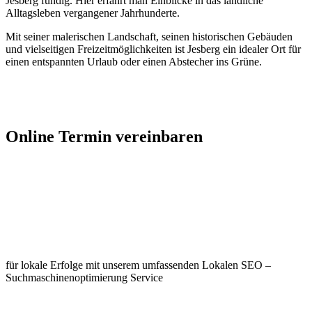
Jesberg fündig. Hier erfährt man Einblicke in das ländliche
Alltagsleben vergangener Jahrhunderte.
Mit seiner malerischen Landschaft, seinen historischen Gebäuden
und vielseitigen Freizeitmöglichkeiten ist Jesberg ein idealer Ort für
einen entspannten Urlaub oder einen Abstecher ins Grüne.
Jetzt Kontakt aufnehmen
Online Termin vereinbaren
Jetzt anfragen
Optimieren Sie Ihr Unternehmen in
Jesberg
für lokale Erfolge mit unserem umfassenden Lokalen SEO –
Suchmaschinenoptimierung Service
Jetzt anfragen