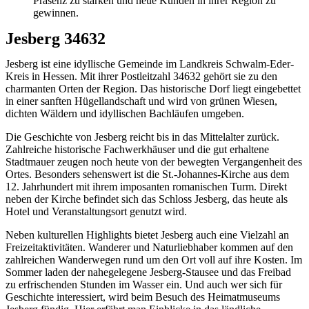
Präsenz zu stärken und neue Kunden in ihrer Region zu
gewinnen.
Jesberg 34632
Jesberg ist eine idyllische Gemeinde im Landkreis Schwalm-Eder-
Kreis in Hessen. Mit ihrer Postleitzahl 34632 gehört sie zu den
charmanten Orten der Region. Das historische Dorf liegt eingebettet
in einer sanften Hügellandschaft und wird von grünen Wiesen,
dichten Wäldern und idyllischen Bachläufen umgeben.
Die Geschichte von Jesberg reicht bis in das Mittelalter zurück.
Zahlreiche historische Fachwerkhäuser und die gut erhaltene
Stadtmauer zeugen noch heute von der bewegten Vergangenheit des
Ortes. Besonders sehenswert ist die St.-Johannes-Kirche aus dem
12. Jahrhundert mit ihrem imposanten romanischen Turm. Direkt
neben der Kirche befindet sich das Schloss Jesberg, das heute als
Hotel und Veranstaltungsort genutzt wird.
Neben kulturellen Highlights bietet Jesberg auch eine Vielzahl an
Freizeitaktivitäten. Wanderer und Naturliebhaber kommen auf den
zahlreichen Wanderwegen rund um den Ort voll auf ihre Kosten. Im
Sommer laden der nahegelegene Jesberg-Stausee und das Freibad
zu erfrischenden Stunden im Wasser ein. Und auch wer sich für
Geschichte interessiert, wird beim Besuch des Heimatmuseums