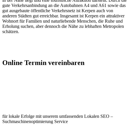
in der Nähe liegt und eine touristische Attraktion darstellt. Durch die
gute Verkehrsanbindung an die Autobahnen A4 und A61 sowie das
gut ausgebaute öffentliche Verkehrsnetz ist Kerpen auch von
anderen Städten gut erreichbar. Insgesamt ist Kerpen ein attraktiver
Wohnort für Familien und naturliebende Menschen, die Ruhe und
Erholung suchen, aber dennoch die Nähe zu lebhaften Metropolen
schätzen.
Jetzt Kontakt aufnehmen
Online Termin vereinbaren
Jetzt anfragen
Optimieren Sie Ihr Unternehmen in
Kerpen
für lokale Erfolge mit unserem umfassenden Lokalen SEO –
Suchmaschinenoptimierung Service