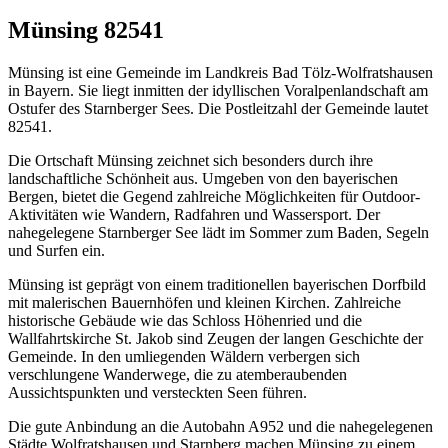
Münsing 82541
Münsing ist eine Gemeinde im Landkreis Bad Tölz-Wolfratshausen
in Bayern. Sie liegt inmitten der idyllischen Voralpenlandschaft am
Ostufer des Starnberger Sees. Die Postleitzahl der Gemeinde lautet
82541.
Die Ortschaft Münsing zeichnet sich besonders durch ihre
landschaftliche Schönheit aus. Umgeben von den bayerischen
Bergen, bietet die Gegend zahlreiche Möglichkeiten für Outdoor-
Aktivitäten wie Wandern, Radfahren und Wassersport. Der
nahegelegene Starnberger See lädt im Sommer zum Baden, Segeln
und Surfen ein.
Münsing ist geprägt von einem traditionellen bayerischen Dorfbild
mit malerischen Bauernhöfen und kleinen Kirchen. Zahlreiche
historische Gebäude wie das Schloss Höhenried und die
Wallfahrtskirche St. Jakob sind Zeugen der langen Geschichte der
Gemeinde. In den umliegenden Wäldern verbergen sich
verschlungene Wanderwege, die zu atemberaubenden
Aussichtspunkten und versteckten Seen führen.
Die gute Anbindung an die Autobahn A952 und die nahegelegenen
Städte Wolfratshausen und Starnberg machen Münsing zu einem