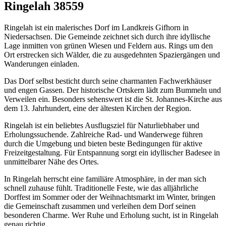
Ringelah 38559
Ringelah ist ein malerisches Dorf im Landkreis Gifhorn in
Niedersachsen. Die Gemeinde zeichnet sich durch ihre idyllische
Lage inmitten von grünen Wiesen und Feldern aus. Rings um den
Ort erstrecken sich Wälder, die zu ausgedehnten Spaziergängen und
Wanderungen einladen.
Das Dorf selbst besticht durch seine charmanten Fachwerkhäuser
und engen Gassen. Der historische Ortskern lädt zum Bummeln und
Verweilen ein. Besonders sehenswert ist die St. Johannes-Kirche aus
dem 13. Jahrhundert, eine der ältesten Kirchen der Region.
Ringelah ist ein beliebtes Ausflugsziel für Naturliebhaber und
Erholungssuchende. Zahlreiche Rad- und Wanderwege führen
durch die Umgebung und bieten beste Bedingungen für aktive
Freizeitgestaltung. Für Entspannung sorgt ein idyllischer Badesee in
unmittelbarer Nähe des Ortes.
In Ringelah herrscht eine familiäre Atmosphäre, in der man sich
schnell zuhause fühlt. Traditionelle Feste, wie das alljährliche
Dorffest im Sommer oder der Weihnachtsmarkt im Winter, bringen
die Gemeinschaft zusammen und verleihen dem Dorf seinen
besonderen Charme. Wer Ruhe und Erholung sucht, ist in Ringelah
genau richtig.