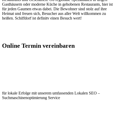
Gasthäusern oder moderne Küche in gehobenen Restaurants, hier ist
für jeden Gaumen etwas dabei. Die Bewohner sind stolz auf ihre
Heimat und freuen sich, Besucher aus aller Welt willkommen zu
heißen. Schiffdorf ist definitv einen Besuch wert!
Jetzt Kontakt aufnehmen
Online Termin vereinbaren
Jetzt anfragen
Optimieren Sie Ihr Unternehmen in
Schiffdorf
für lokale Erfolge mit unserem umfassenden Lokalen SEO –
Suchmaschinenoptimierung Service
Jetzt anfragen