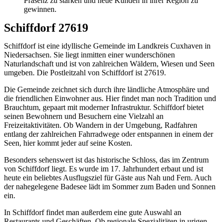
Präsenz zu stärken und neue Kunden in ihrer Region zu
gewinnen.
Schiffdorf 27619
Schiffdorf ist eine idyllische Gemeinde im Landkreis Cuxhaven in
Niedersachsen. Sie liegt inmitten einer wunderschönen
Naturlandschaft und ist von zahlreichen Wäldern, Wiesen und Seen
umgeben. Die Postleitzahl von Schiffdorf ist 27619.
Die Gemeinde zeichnet sich durch ihre ländliche Atmosphäre und
die friendlichen Einwohner aus. Hier findet man noch Tradition und
Brauchtum, gepaart mit moderner Infrastruktur. Schiffdorf bietet
seinen Bewohnern und Besuchern eine Vielzahl an
Freizeitaktivitäten. Ob Wandern in der Umgebung, Radfahren
entlang der zahlreichen Fahrradwege oder entspannen in einem der
Seen, hier kommt jeder auf seine Kosten.
Besonders sehenswert ist das historische Schloss, das im Zentrum
von Schiffdorf liegt. Es wurde im 17. Jahrhundert erbaut und ist
heute ein beliebtes Ausflugsziel für Gäste aus Nah und Fern. Auch
der nahegelegene Badesee lädt im Sommer zum Baden und Sonnen
ein.
In Schiffdorf findet man außerdem eine gute Auswahl an
Restaurants und Geschäften. Ob regionale Spezialitäten in urigen