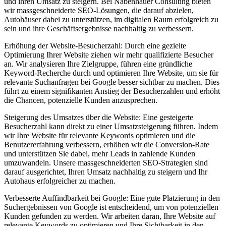
und ihren Umsatz zu steigern. Bei Nabenhauer Consulting bieten
wir massgeschneiderte SEO-Lösungen, die darauf abzielen,
Autohäuser dabei zu unterstützen, im digitalen Raum erfolgreich zu
sein und ihre Geschäftsergebnisse nachhaltig zu verbessern.
Erhöhung der Website-Besucherzahl: Durch eine gezielte
Optimierung Ihrer Website ziehen wir mehr qualifizierte Besucher
an. Wir analysieren Ihre Zielgruppe, führen eine gründliche
Keyword-Recherche durch und optimieren Ihre Website, um sie für
relevante Suchanfragen bei Google besser sichtbar zu machen. Dies
führt zu einem signifikanten Anstieg der Besucherzahlen und erhöht
die Chancen, potenzielle Kunden anzusprechen.
Steigerung des Umsatzes über die Website: Eine gesteigerte
Besucherzahl kann direkt zu einer Umsatzsteigerung führen. Indem
wir Ihre Website für relevante Keywords optimieren und die
Benutzererfahrung verbessern, erhöhen wir die Conversion-Rate
und unterstützen Sie dabei, mehr Leads in zahlende Kunden
umzuwandeln. Unsere massgeschneiderten SEO-Strategien sind
darauf ausgerichtet, Ihren Umsatz nachhaltig zu steigern und Ihr
Autohaus erfolgreicher zu machen.
Verbesserte Auffindbarkeit bei Google: Eine gute Platzierung in den
Suchergebnissen von Google ist entscheidend, um von potenziellen
Kunden gefunden zu werden. Wir arbeiten daran, Ihre Website auf
relevante Keywords zu optimieren und Ihre Sichtbarkeit in den