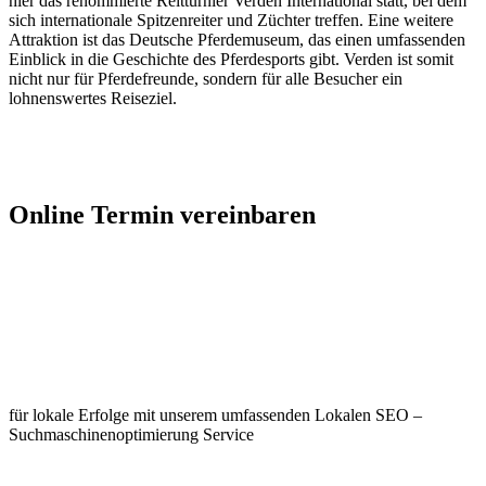
hier das renommierte Reitturnier Verden International statt, bei dem
sich internationale Spitzenreiter und Züchter treffen. Eine weitere
Attraktion ist das Deutsche Pferdemuseum, das einen umfassenden
Einblick in die Geschichte des Pferdesports gibt. Verden ist somit
nicht nur für Pferdefreunde, sondern für alle Besucher ein
lohnenswertes Reiseziel.
Jetzt Kontakt aufnehmen
Online Termin vereinbaren
Jetzt anfragen
Optimieren Sie Ihr Unternehmen in
Verden
für lokale Erfolge mit unserem umfassenden Lokalen SEO –
Suchmaschinenoptimierung Service