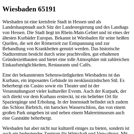
Wiesbaden 65191
Wiesbaden ist eine kreisfreie Stadt in Hessen und als
Landeshauptstadt auch Sitz der Landesregierung und des Landtags
von Hessen. Die Stadt liegt im Rhein-Main-Gebiet und ist eines der
ältesten Kurbäder Europas. Bekannt ist Wiesbaden für seine heißen
Quellen, die seit der Römerzeit zur Entspannung und zur
Behandlung von Krankheiten genutzt werden. Das historische
Stadtzentrum besticht durch seine prachtvollen, gut erhaltenen
Gründerzeitbauten und bietet eine tolle Atmosphäre mit zahlreichen
Einkaufsmöglichkeiten, Restaurants und Cafés.
Eine der bekanntesten Sehenswürdigkeiten Wiesbadens ist das
Kurhaus, ein imposantes Gebäude im neoklassizistischen Stil. Es
beherbergt ein Casino sowie ein Theater und ist der
Veranstaltungsort vieler kultureller Events. Auch der Kurpark, der
sich direkt vor dem Kurhaus erstreckt, ist ein beliebter Ort für
Spaziergänge und Erholung. In der Innenstadt befindet sich zudem
das Schloss Biebrich, ein barockes Wasserschloss, das von einem
großen Park umgeben ist und neben einem Malereimuseum auch
eine Gaststätte beherbergt.
Wiesbaden hat aber nicht nur kulturell einiges zu bieten, sondern ist
auch ein bedeutendes Zentrum für Wirtschaft und Verwaltung. Mit