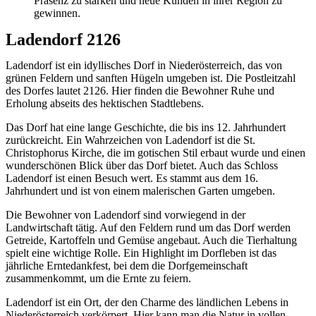
Präsenz zu stärken und neue Kunden in ihrer Region zu
gewinnen.
Ladendorf 2126
Ladendorf ist ein idyllisches Dorf in Niederösterreich, das von
grünen Feldern und sanften Hügeln umgeben ist. Die Postleitzahl
des Dorfes lautet 2126. Hier finden die Bewohner Ruhe und
Erholung abseits des hektischen Stadtlebens.
Das Dorf hat eine lange Geschichte, die bis ins 12. Jahrhundert
zurückreicht. Ein Wahrzeichen von Ladendorf ist die St.
Christophorus Kirche, die im gotischen Stil erbaut wurde und einen
wunderschönen Blick über das Dorf bietet. Auch das Schloss
Ladendorf ist einen Besuch wert. Es stammt aus dem 16.
Jahrhundert und ist von einem malerischen Garten umgeben.
Die Bewohner von Ladendorf sind vorwiegend in der
Landwirtschaft tätig. Auf den Feldern rund um das Dorf werden
Getreide, Kartoffeln und Gemüse angebaut. Auch die Tierhaltung
spielt eine wichtige Rolle. Ein Highlight im Dorfleben ist das
jährliche Erntedankfest, bei dem die Dorfgemeinschaft
zusammenkommt, um die Ernte zu feiern.
Ladendorf ist ein Ort, der den Charme des ländlichen Lebens in
Niederösterreich verkörpert. Hier kann man die Natur in vollen