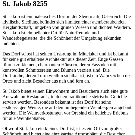
St. Jakob 8255
St. Jakob ist ein malerisches Dorf in der Steiermark, Österreich. Die
idyllische Siedlung befindet sich inmitten einer atemberaubenden
Berglandschaft, umgeben von grünen Wiesen und dichten Wäldern.
St. Jakob ist ein beliebter Ort für Naturfreunde und
Wanderbegeisterte, die die Schönheit der Umgebung erkunden
möchten.
Das Dorf selbst hat seinen Ursprung im Mittelalter und ist bekannt
für seine gut erhaltene Architektur aus dieser Zeit. Enge Gassen
führen zu kleinen, charmanten Häusern, deren Fassaden mit
kunstvollen Schnitzereien und Blumen verziert sind. Die
Dorfkirche, deren Turm weithin sichtbar ist, ist ein Wahrzeichen des
Ortes und zieht Besucher aus nah und fern an.
St. Jakob bietet seinen Einwohnern und Besuchern auch eine gute
Auswahl an Restaurants, in denen traditionelle steirische Gerichte
serviert werden. Besonders bekannt ist das Dorf für seine
erstklassigen Weine, die auf den umliegenden Weinbergen angebaut
werden. Die Weinverkostungen vor Ort sind ein beliebtes Erlebnis
für alle Weinliebhaber.
Obwohl St. Jakob ein kleines Dorf ist, ist es ein Ort von großer
Schönheit und bietet eine einzigartige Atmosphäre, die Besucher