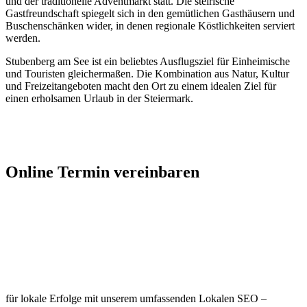
und der traditionelle Adventmarkt statt. Die steirische
Gastfreundschaft spiegelt sich in den gemütlichen Gasthäusern und
Buschenschänken wider, in denen regionale Köstlichkeiten serviert
werden.
Stubenberg am See ist ein beliebtes Ausflugsziel für Einheimische
und Touristen gleichermaßen. Die Kombination aus Natur, Kultur
und Freizeitangeboten macht den Ort zu einem idealen Ziel für
einen erholsamen Urlaub in der Steiermark.
Jetzt Kontakt aufnehmen
Online Termin vereinbaren
Jetzt anfragen
Optimieren Sie Ihr Unternehmen in
Stubenberg am See
für lokale Erfolge mit unserem umfassenden Lokalen SEO –