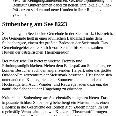
SEO für Reinigungsunternehmen: Gezielte Optimierung, um
Reinigungsunternehmen dabei zu helfen, ihre lokale Online-
Präsenz zu stärken und neue Kunden in ihrer Region zu
gewinnen.
Stubenberg am See 8223
Stubenberg am See ist eine Gemeinde in der Steiermark, Österreich.
Die Gemeinde liegt in einer idyllischen Landschaft nahe dem
Stubenbergsee, einem der größten Badeseen der Steiermark. Das
Gemeindegebiet erstreckt sich vom Seeufer bis zu den sanften
Hügeln der oststeirischen Thermenregion.
Der malerische Ort bietet zahlreiche Freizeit- und
Erholungsmöglichkeiten. Neben dem Badespaß am Stubenbergsee
können Besucher auch den angrenzenden Tierpark oder das größte
Outdoor-Freizeitzentrum der Steiermark besuchen. Hier finden sich
unter anderem Klettergärten, eine Sommerrodelbahn und ein
Hochseilgarten. Auch Wander- und Radwege laden dazu ein, die
natürliche Schönheit der Umgebung zu erkunden.
Kulturell hat Stubenberg am See ebenfalls einiges zu bieten. Das
imposante Schloss Stubenberg beherbergt ein Museum, das einen
Einblick in die Geschichte der Region gibt. Zudem finden im Ort
regelmäßig Veranstaltungen wie Konzerte, Theateraufführungen