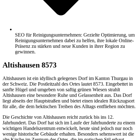
SEO für Reinigungsunternehmen: Gezielte Optimierung, um
Reinigungsunternehmen dabei zu helfen, ihre lokale Online-
Präsenz zu stärken und neue Kunden in ihrer Region zu
gewinnen.
Altishausen 8573
Altishausen ist ein idyllisch gelegenes Dorf im Kanton Thurgau in
der Schweiz. Die Postleitzahl des Ortes lautet 8573. Eingebettet in
sanfte Hügel und umgeben von saftig grünen Wiesen strahlt
Altishausen eine besondere Ruhe und Gelassenheit aus. Das Dorf
liegt abseits der Hauptstraßen und bietet einen idealen Rückzugsort
für alle, die dem hektischen Treiben des Alltags entfliehen möchten.
Die Geschichte von Altishausen reicht zurück bis ins 12.
Jahrhundert. Das Dorf hat sich im Laufe der Jahrhunderte zu einem
wichtigen Handelszentrum entwickelt, heute sind jedoch nur noch
wenige historische Gebäude erhalten. Besonders sehenswert ist die
alte Kirche im Zentrum des Ortes, die im gotischen Stil erbaut