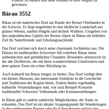
Präsenz zu stärken und neue Kunden in ihrer Region zu
gewinnen.
Bärau 3552
Bärau ist ein malerisches Dorf am Rande des Berner Oberlandes in
der Schweiz. Es liegt eingebettet in eine idyllische Landschaft aus
grünen Wiesen, sanften Hügeln und dichten Wäldern. Umgeben von
den majestätischen Gipfeln der Berner Alpen ist Bärau ein beliebtes
Ziel für Naturfreunde und Erholungssuchende.
Das Dorf zeichnet sich durch seine charmante Architektur aus. Die
Häuser im traditionellen Schweizer Stil verleihen Bärau einen
authentischen und gemütlichen Charakter. Besonders sehenswert ist
die alte Dorfkirche, die mit ihren wunderschönen Glasfenstern und
dem spitzen Turm ein echter Blickfang ist.
Auch kulturell hat Bärau einiges zu bieten. Das Dorf verfügt über
ein kleines Museum, das interessante Einblicke in die Geschichte
und Traditionen der Region bietet. Zudem finden regelmäßig
kulturelle Veranstaltungen statt, wie zum Beispiel Konzerte
traditioneller Schweizer Volksmusik oder Kunstausstellungen.
In Bärau gibt es zudem zahlreiche Möglichkeiten, die Natur zu
erkunden. Das Dorf ist ein idealer Ausgangspunkt für Wanderungen
in den umliegenden Bergen oder für Fahrradtouren entlang der