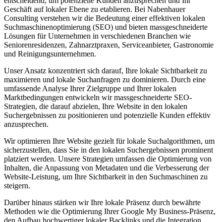
entscheidend, um potenzielle Kunden anzusprechen und Ihr
Geschäft auf lokaler Ebene zu etablieren. Bei Nabenhauer
Consulting verstehen wir die Bedeutung einer effektiven lokalen
Suchmaschinenoptimierung (SEO) und bieten massgeschneiderte
Lösungen für Unternehmen in verschiedenen Branchen wie
Seniorenresidenzen, Zahnarztpraxen, Serviceanbieter, Gastronomie
und Reinigungsunternehmen.
Unser Ansatz konzentriert sich darauf, Ihre lokale Sichtbarkeit zu
maximieren und lokale Suchanfragen zu dominieren. Durch eine
umfassende Analyse Ihrer Zielgruppe und Ihrer lokalen
Marktbedingungen entwickeln wir massgeschneiderte SEO-
Strategien, die darauf abzielen, Ihre Website in den lokalen
Suchergebnissen zu positionieren und potenzielle Kunden effektiv
anzusprechen.
Wir optimieren Ihre Website gezielt für lokale Suchalgorithmen, um
sicherzustellen, dass Sie in den lokalen Suchergebnissen prominent
platziert werden. Unsere Strategien umfassen die Optimierung von
Inhalten, die Anpassung von Metadaten und die Verbesserung der
Website-Leistung, um Ihre Sichtbarkeit in den Suchmaschinen zu
steigern.
Darüber hinaus stärken wir Ihre lokale Präsenz durch bewährte
Methoden wie die Optimierung Ihrer Google My Business-Präsenz,
den Aufbau hochwertiger lokaler Backlinks und die Integration