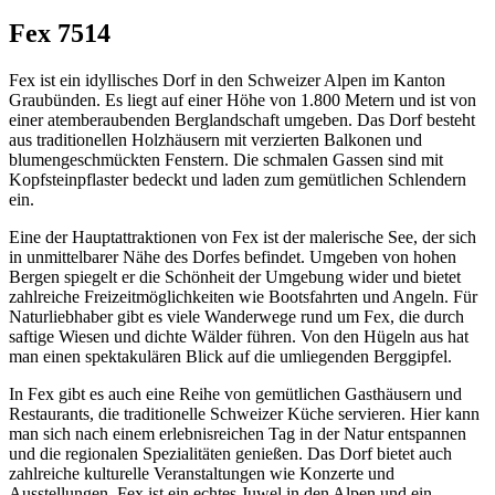
Fex 7514
Fex ist ein idyllisches Dorf in den Schweizer Alpen im Kanton
Graubünden. Es liegt auf einer Höhe von 1.800 Metern und ist von
einer atemberaubenden Berglandschaft umgeben. Das Dorf besteht
aus traditionellen Holzhäusern mit verzierten Balkonen und
blumengeschmückten Fenstern. Die schmalen Gassen sind mit
Kopfsteinpflaster bedeckt und laden zum gemütlichen Schlendern
ein.
Eine der Hauptattraktionen von Fex ist der malerische See, der sich
in unmittelbarer Nähe des Dorfes befindet. Umgeben von hohen
Bergen spiegelt er die Schönheit der Umgebung wider und bietet
zahlreiche Freizeitmöglichkeiten wie Bootsfahrten und Angeln. Für
Naturliebhaber gibt es viele Wanderwege rund um Fex, die durch
saftige Wiesen und dichte Wälder führen. Von den Hügeln aus hat
man einen spektakulären Blick auf die umliegenden Berggipfel.
In Fex gibt es auch eine Reihe von gemütlichen Gasthäusern und
Restaurants, die traditionelle Schweizer Küche servieren. Hier kann
man sich nach einem erlebnisreichen Tag in der Natur entspannen
und die regionalen Spezialitäten genießen. Das Dorf bietet auch
zahlreiche kulturelle Veranstaltungen wie Konzerte und
Ausstellungen. Fex ist ein echtes Juwel in den Alpen und ein