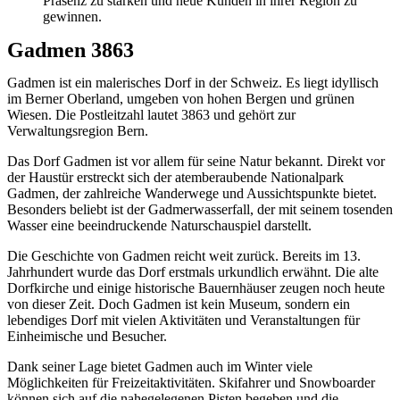
Präsenz zu stärken und neue Kunden in ihrer Region zu
gewinnen.
Gadmen 3863
Gadmen ist ein malerisches Dorf in der Schweiz. Es liegt idyllisch
im Berner Oberland, umgeben von hohen Bergen und grünen
Wiesen. Die Postleitzahl lautet 3863 und gehört zur
Verwaltungsregion Bern.
Das Dorf Gadmen ist vor allem für seine Natur bekannt. Direkt vor
der Haustür erstreckt sich der atemberaubende Nationalpark
Gadmen, der zahlreiche Wanderwege und Aussichtspunkte bietet.
Besonders beliebt ist der Gadmerwasserfall, der mit seinem tosenden
Wasser eine beeindruckende Naturschauspiel darstellt.
Die Geschichte von Gadmen reicht weit zurück. Bereits im 13.
Jahrhundert wurde das Dorf erstmals urkundlich erwähnt. Die alte
Dorfkirche und einige historische Bauernhäuser zeugen noch heute
von dieser Zeit. Doch Gadmen ist kein Museum, sondern ein
lebendiges Dorf mit vielen Aktivitäten und Veranstaltungen für
Einheimische und Besucher.
Dank seiner Lage bietet Gadmen auch im Winter viele
Möglichkeiten für Freizeitaktivitäten. Skifahrer und Snowboarder
können sich auf die nahegelegenen Pisten begeben und die