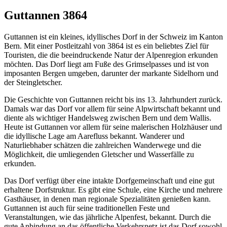
Guttannen 3864
Guttannen ist ein kleines, idyllisches Dorf in der Schweiz im Kanton
Bern. Mit einer Postleitzahl von 3864 ist es ein beliebtes Ziel für
Touristen, die die beeindruckende Natur der Alpenregion erkunden
möchten. Das Dorf liegt am Fuße des Grimselpasses und ist von
imposanten Bergen umgeben, darunter der markante Sidelhorn und
der Steingletscher.
Die Geschichte von Guttannen reicht bis ins 13. Jahrhundert zurück.
Damals war das Dorf vor allem für seine Alpwirtschaft bekannt und
diente als wichtiger Handelsweg zwischen Bern und dem Wallis.
Heute ist Guttannen vor allem für seine malerischen Holzhäuser und
die idyllische Lage am Aarefluss bekannt. Wanderer und
Naturliebhaber schätzen die zahlreichen Wanderwege und die
Möglichkeit, die umliegenden Gletscher und Wasserfälle zu
erkunden.
Das Dorf verfügt über eine intakte Dorfgemeinschaft und eine gut
erhaltene Dorfstruktur. Es gibt eine Schule, eine Kirche und mehrere
Gasthäuser, in denen man regionale Spezialitäten genießen kann.
Guttannen ist auch für seine traditionellen Feste und
Veranstaltungen, wie das jährliche Alpenfest, bekannt. Durch die
gute Anbindung an das öffentliche Verkehrsnetz ist das Dorf sowohl