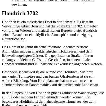
Präsenz zu stärken und neue Kunden in ihrer Region zu
gewinnen.
Hondrich 3702
Hondrich ist ein malerisches Dorf in der Schweiz. Es liegt im
Verwaltungsgebiet Bern und hat die Postleitzahl 3702. Umgeben
von grünen Wiesen und majestätischen Bergen, bietet Hondrich
seinen Besuchern eine idyllische Atmosphäre und einzigartige
Naturerlebnisse.
Das Dorf ist bekannt für seine traditionelle schweizerische
Architektur mit den charakteristischen Holzhäusern und den
liebevoll angelegten Gärten. Die gepflasterten Straßen führen
entlang von kleinen Cafés und Geschäften, in denen lokale
Handwerkskunst und kulinarische Leckerbissen angeboten werden.
Besonders sehenswert ist die Kirche von Hondrich. Mit ihrer
markanten Turmspitze und den bunten Glasfenstern ist sie ein
wahrer Blickfang. Vom Kirchplatz aus hat man zudem einen
atemberaubenden Panoramablick auf die umliegende Landschaft.
In der Umgebung von Hondrich gibt es zahlreiche Wanderwege, die
zu Fuß oder mit dem Fahrrad erkundet werden können. Ein
besonderes Highlight ist der nahegelegene Thunersee, der zum
Baden und entspannen einlädt.