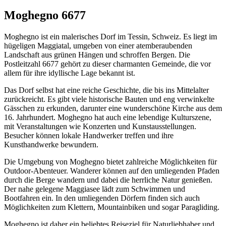
Moghegno 6677
Moghegno ist ein malerisches Dorf im Tessin, Schweiz. Es liegt im
hügeligen Maggiatal, umgeben von einer atemberaubenden
Landschaft aus grünen Hängen und schroffen Bergen. Die
Postleitzahl 6677 gehört zu dieser charmanten Gemeinde, die vor
allem für ihre idyllische Lage bekannt ist.
Das Dorf selbst hat eine reiche Geschichte, die bis ins Mittelalter
zurückreicht. Es gibt viele historische Bauten und eng verwinkelte
Gässchen zu erkunden, darunter eine wunderschöne Kirche aus dem
16. Jahrhundert. Moghegno hat auch eine lebendige Kulturszene,
mit Veranstaltungen wie Konzerten und Kunstausstellungen.
Besucher können lokale Handwerker treffen und ihre
Kunsthandwerke bewundern.
Die Umgebung von Moghegno bietet zahlreiche Möglichkeiten für
Outdoor-Abenteuer. Wanderer können auf den umliegenden Pfaden
durch die Berge wandern und dabei die herrliche Natur genießen.
Der nahe gelegene Maggiasee lädt zum Schwimmen und
Bootfahren ein. In den umliegenden Dörfern finden sich auch
Möglichkeiten zum Klettern, Mountainbiken und sogar Paragliding.
Moghegno ist daher ein beliebtes Reiseziel für Naturliebhaber und