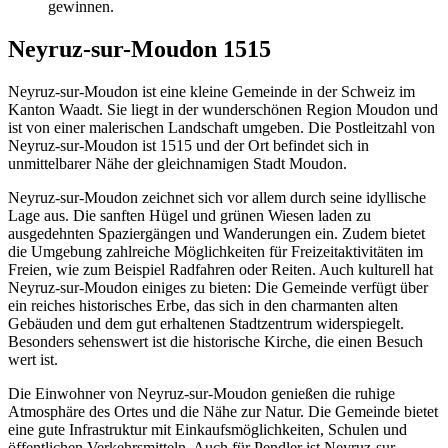
gewinnen.
Neyruz-sur-Moudon 1515
Neyruz-sur-Moudon ist eine kleine Gemeinde in der Schweiz im
Kanton Waadt. Sie liegt in der wunderschönen Region Moudon und
ist von einer malerischen Landschaft umgeben. Die Postleitzahl von
Neyruz-sur-Moudon ist 1515 und der Ort befindet sich in
unmittelbarer Nähe der gleichnamigen Stadt Moudon.
Neyruz-sur-Moudon zeichnet sich vor allem durch seine idyllische
Lage aus. Die sanften Hügel und grünen Wiesen laden zu
ausgedehnten Spaziergängen und Wanderungen ein. Zudem bietet
die Umgebung zahlreiche Möglichkeiten für Freizeitaktivitäten im
Freien, wie zum Beispiel Radfahren oder Reiten. Auch kulturell hat
Neyruz-sur-Moudon einiges zu bieten: Die Gemeinde verfügt über
ein reiches historisches Erbe, das sich in den charmanten alten
Gebäuden und dem gut erhaltenen Stadtzentrum widerspiegelt.
Besonders sehenswert ist die historische Kirche, die einen Besuch
wert ist.
Die Einwohner von Neyruz-sur-Moudon genießen die ruhige
Atmosphäre des Ortes und die Nähe zur Natur. Die Gemeinde bietet
eine gute Infrastruktur mit Einkaufsmöglichkeiten, Schulen und
öffentlichen Verkehrsmitteln. Auch für Pendler ist Neyruz-sur-