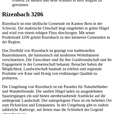
Präsenz zu stärken und neue Kunden in ihrer Region zu
gewinnen.
Rizenbach 3206
Rizenbach ist eine idyllische Gemeinde im Kanton Bern in der
Schweiz. Die malerische Ortschaft liegt eingebettet in grüne Hügel
und wird von einem ruhigen Fluss durchzogen. Mit seiner
Postleitzahl 3206 gehört Rizenbach zu den kleineren Gemeinden in
der Region.
Das Dorfbild von Rizenbach ist geprägt von traditionellen
Bauernhäusern, die harmonisch mit modernen Wohnhäusern
verschmelzen. Die Einwohner sind für ihre Gastfreundschaft und ihr
Engagement in der Gemeinschaft bekannt. Besucher haben die
Möglichkeit, Landwirtschaft hautnah zu erleben und regionale
Produkte wie Käse und Honig von erstklassiger Qualität zu
probieren.
Die Umgebung von Rizenbach ist ein Paradies für Naturliebhaber
und Wanderfreunde. Die sanften Hügel laden zu ausgedehnten
Spaziergängen ein und bieten atemberaubende Ausblicke auf die
umliegende Landschaft. Der nahegelegene Fluss ist ein beliebter Ort
zum Picknicken und Entspannen. In der Umgebung gibt es zudem
zahlreiche Radwege, auf denen man die Schönheit der Gegend