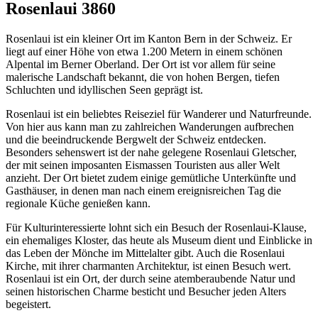
Rosenlaui 3860
Rosenlaui ist ein kleiner Ort im Kanton Bern in der Schweiz. Er
liegt auf einer Höhe von etwa 1.200 Metern in einem schönen
Alpental im Berner Oberland. Der Ort ist vor allem für seine
malerische Landschaft bekannt, die von hohen Bergen, tiefen
Schluchten und idyllischen Seen geprägt ist.
Rosenlaui ist ein beliebtes Reiseziel für Wanderer und Naturfreunde.
Von hier aus kann man zu zahlreichen Wanderungen aufbrechen
und die beeindruckende Bergwelt der Schweiz entdecken.
Besonders sehenswert ist der nahe gelegene Rosenlaui Gletscher,
der mit seinen imposanten Eismassen Touristen aus aller Welt
anzieht. Der Ort bietet zudem einige gemütliche Unterkünfte und
Gasthäuser, in denen man nach einem ereignisreichen Tag die
regionale Küche genießen kann.
Für Kulturinteressierte lohnt sich ein Besuch der Rosenlaui-Klause,
ein ehemaliges Kloster, das heute als Museum dient und Einblicke in
das Leben der Mönche im Mittelalter gibt. Auch die Rosenlaui
Kirche, mit ihrer charmanten Architektur, ist einen Besuch wert.
Rosenlaui ist ein Ort, der durch seine atemberaubende Natur und
seinen historischen Charme besticht und Besucher jeden Alters
begeistert.