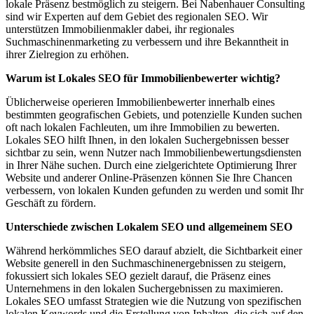
lokale Präsenz bestmöglich zu steigern. Bei Nabenhauer Consulting
sind wir Experten auf dem Gebiet des regionalen SEO. Wir
unterstützen Immobilienmakler dabei, ihr regionales
Suchmaschinenmarketing zu verbessern und ihre Bekanntheit in
ihrer Zielregion zu erhöhen.
Warum ist Lokales SEO für Immobilienbewerter wichtig?
Üblicherweise operieren Immobilienbewerter innerhalb eines
bestimmten geografischen Gebiets, und potenzielle Kunden suchen
oft nach lokalen Fachleuten, um ihre Immobilien zu bewerten.
Lokales SEO hilft Ihnen, in den lokalen Suchergebnissen besser
sichtbar zu sein, wenn Nutzer nach Immobilienbewertungsdiensten
in Ihrer Nähe suchen. Durch eine zielgerichtete Optimierung Ihrer
Website und anderer Online-Präsenzen können Sie Ihre Chancen
verbessern, von lokalen Kunden gefunden zu werden und somit Ihr
Geschäft zu fördern.
Unterschiede zwischen Lokalem SEO und allgemeinem SEO
Während herkömmliches SEO darauf abzielt, die Sichtbarkeit einer
Website generell in den Suchmaschinenergebnissen zu steigern,
fokussiert sich lokales SEO gezielt darauf, die Präsenz eines
Unternehmens in den lokalen Suchergebnissen zu maximieren.
Lokales SEO umfasst Strategien wie die Nutzung von spezifischen
lokalen Keywords und die Erstellung von Inhalten, die sich auf den