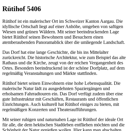
Rütihof 5406
Rütihof ist ein malerischer Ort im Schweizer Kanton Aargau. Die
idyllische Ortschaft liegt auf einer Anhöhe, umgeben von saftigen
Wiesen und grünen Wäldern. Mit seiner beeindruckenden Lage
bietet Rütihof seinen Bewohnern und Besuchern einen
atemberaubenden Panoramablick über die umliegende Landschaft.
Das Dorf hat eine lange Geschichte, die bis ins Mittelalter
zurückreicht. Die historische Architektur, wie zum Beispiel das alte
Rathaus und die Kirche, zeugt von der reichen Vergangenheit des
Ortes. Besonders beeindruckend ist der schöne Dorfplatz, auf dem
regelmäßig Veranstaltungen und Märkte stattfinden.
Rütihof bietet seinen Einwohnern eine hohe Lebensqualität. Die
malerische Natur lädt zu ausgedehnten Spaziergängen und
erholsamen Fahrradtouren ein. Das Dorf verfügt zudem über eine
gute Infrastruktur mit Geschäften, Restaurants und öffentlichen
Einrichtungen. Auch kulturell hat Rütihof einiges zu bieten, mit
regelmäßigen Konzerten und Theateraufführungen.
Mit seiner ruhigen und naturnahen Lage ist Rütihof der ideale Ort
für alle, die dem hektischen Stadtleben entfliehen möchten und die
Schönheit der Natur genießen wollen. Hier kann man abschalten,