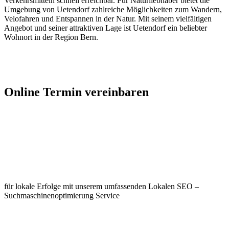
Verkehrsmitteln schnell erreichbar. Für Naturliebhaber bietet die
Umgebung von Uetendorf zahlreiche Möglichkeiten zum Wandern,
Velofahren und Entspannen in der Natur. Mit seinem vielfältigen
Angebot und seiner attraktiven Lage ist Uetendorf ein beliebter
Wohnort in der Region Bern.
Jetzt Kontakt aufnehmen
Online Termin vereinbaren
Jetzt anfragen
Optimieren Sie Ihr Unternehmen in
Uetendorf
für lokale Erfolge mit unserem umfassenden Lokalen SEO –
Suchmaschinenoptimierung Service
Jetzt anfragen