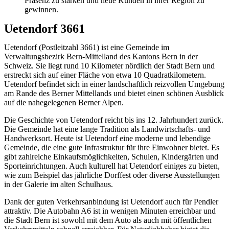
Präsenz zu stärken und neue Kunden in ihrer Region zu
gewinnen.
Uetendorf 3661
Uetendorf (Postleitzahl 3661) ist eine Gemeinde im
Verwaltungsbezirk Bern-Mittelland des Kantons Bern in der
Schweiz. Sie liegt rund 10 Kilometer nördlich der Stadt Bern und
erstreckt sich auf einer Fläche von etwa 10 Quadratkilometern.
Uetendorf befindet sich in einer landschaftlich reizvollen Umgebung
am Rande des Berner Mittellands und bietet einen schönen Ausblick
auf die nahegelegenen Berner Alpen.
Die Geschichte von Uetendorf reicht bis ins 12. Jahrhundert zurück.
Die Gemeinde hat eine lange Tradition als Landwirtschafts- und
Handwerksort. Heute ist Uetendorf eine moderne und lebendige
Gemeinde, die eine gute Infrastruktur für ihre Einwohner bietet. Es
gibt zahlreiche Einkaufsmöglichkeiten, Schulen, Kindergärten und
Sporteinrichtungen. Auch kulturell hat Uetendorf einiges zu bieten,
wie zum Beispiel das jährliche Dorffest oder diverse Ausstellungen
in der Galerie im alten Schulhaus.
Dank der guten Verkehrsanbindung ist Uetendorf auch für Pendler
attraktiv. Die Autobahn A6 ist in wenigen Minuten erreichbar und
die Stadt Bern ist sowohl mit dem Auto als auch mit öffentlichen