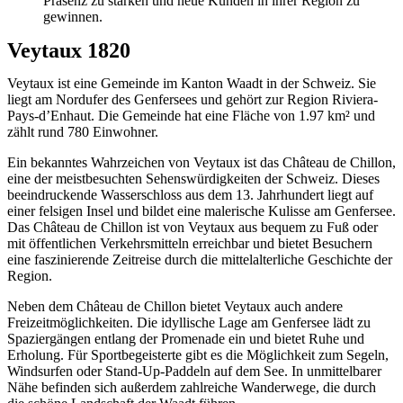
Präsenz zu stärken und neue Kunden in ihrer Region zu
gewinnen.
Veytaux 1820
Veytaux ist eine Gemeinde im Kanton Waadt in der Schweiz. Sie
liegt am Nordufer des Genfersees und gehört zur Region Riviera-
Pays-d’Enhaut. Die Gemeinde hat eine Fläche von 1.97 km² und
zählt rund 780 Einwohner.
Ein bekanntes Wahrzeichen von Veytaux ist das Château de Chillon,
eine der meistbesuchten Sehenswürdigkeiten der Schweiz. Dieses
beeindruckende Wasserschloss aus dem 13. Jahrhundert liegt auf
einer felsigen Insel und bildet eine malerische Kulisse am Genfersee.
Das Château de Chillon ist von Veytaux aus bequem zu Fuß oder
mit öffentlichen Verkehrsmitteln erreichbar und bietet Besuchern
eine faszinierende Zeitreise durch die mittelalterliche Geschichte der
Region.
Neben dem Château de Chillon bietet Veytaux auch andere
Freizeitmöglichkeiten. Die idyllische Lage am Genfersee lädt zu
Spaziergängen entlang der Promenade ein und bietet Ruhe und
Erholung. Für Sportbegeisterte gibt es die Möglichkeit zum Segeln,
Windsurfen oder Stand-Up-Paddeln auf dem See. In unmittelbarer
Nähe befinden sich außerdem zahlreiche Wanderwege, die durch