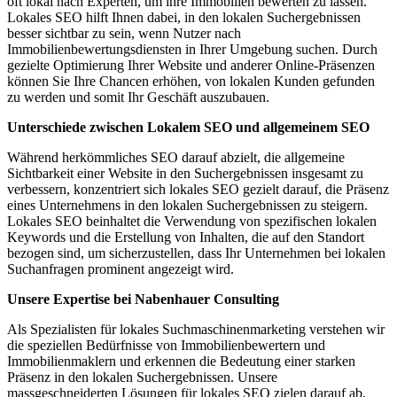
oft lokal nach Experten, um ihre Immobilien bewerten zu lassen.
Lokales SEO hilft Ihnen dabei, in den lokalen Suchergebnissen
besser sichtbar zu sein, wenn Nutzer nach
Immobilienbewertungsdiensten in Ihrer Umgebung suchen. Durch
gezielte Optimierung Ihrer Website und anderer Online-Präsenzen
können Sie Ihre Chancen erhöhen, von lokalen Kunden gefunden
zu werden und somit Ihr Geschäft auszubauen.
Unterschiede zwischen Lokalem SEO und allgemeinem SEO
Während herkömmliches SEO darauf abzielt, die allgemeine
Sichtbarkeit einer Website in den Suchergebnissen insgesamt zu
verbessern, konzentriert sich lokales SEO gezielt darauf, die Präsenz
eines Unternehmens in den lokalen Suchergebnissen zu steigern.
Lokales SEO beinhaltet die Verwendung von spezifischen lokalen
Keywords und die Erstellung von Inhalten, die auf den Standort
bezogen sind, um sicherzustellen, dass Ihr Unternehmen bei lokalen
Suchanfragen prominent angezeigt wird.
Unsere Expertise bei Nabenhauer Consulting
Als Spezialisten für lokales Suchmaschinenmarketing verstehen wir
die speziellen Bedürfnisse von Immobilienbewertern und
Immobilienmaklern und erkennen die Bedeutung einer starken
Präsenz in den lokalen Suchergebnissen. Unsere
massgeschneiderten Lösungen für lokales SEO zielen darauf ab,