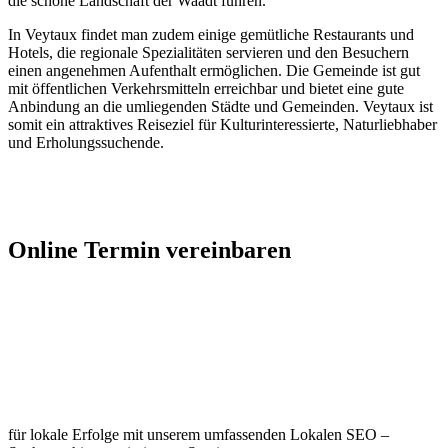
die schöne Landschaft der Waadt führen.
In Veytaux findet man zudem einige gemütliche Restaurants und
Hotels, die regionale Spezialitäten servieren und den Besuchern
einen angenehmen Aufenthalt ermöglichen. Die Gemeinde ist gut
mit öffentlichen Verkehrsmitteln erreichbar und bietet eine gute
Anbindung an die umliegenden Städte und Gemeinden. Veytaux ist
somit ein attraktives Reiseziel für Kulturinteressierte, Naturliebhaber
und Erholungssuchende.
Jetzt Kontakt aufnehmen
Online Termin vereinbaren
Jetzt anfragen
Optimieren Sie Ihr Unternehmen in
Veytaux
für lokale Erfolge mit unserem umfassenden Lokalen SEO –