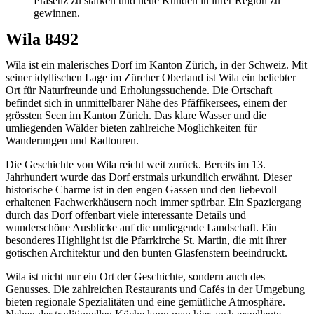
Präsenz zu stärken und neue Kunden in ihrer Region zu
gewinnen.
Wila 8492
Wila ist ein malerisches Dorf im Kanton Zürich, in der Schweiz. Mit
seiner idyllischen Lage im Zürcher Oberland ist Wila ein beliebter
Ort für Naturfreunde und Erholungssuchende. Die Ortschaft
befindet sich in unmittelbarer Nähe des Pfäffikersees, einem der
grössten Seen im Kanton Zürich. Das klare Wasser und die
umliegenden Wälder bieten zahlreiche Möglichkeiten für
Wanderungen und Radtouren.
Die Geschichte von Wila reicht weit zurück. Bereits im 13.
Jahrhundert wurde das Dorf erstmals urkundlich erwähnt. Dieser
historische Charme ist in den engen Gassen und den liebevoll
erhaltenen Fachwerkhäusern noch immer spürbar. Ein Spaziergang
durch das Dorf offenbart viele interessante Details und
wunderschöne Ausblicke auf die umliegende Landschaft. Ein
besonderes Highlight ist die Pfarrkirche St. Martin, die mit ihrer
gotischen Architektur und den bunten Glasfenstern beeindruckt.
Wila ist nicht nur ein Ort der Geschichte, sondern auch des
Genusses. Die zahlreichen Restaurants und Cafés in der Umgebung
bieten regionale Spezialitäten und eine gemütliche Atmosphäre.